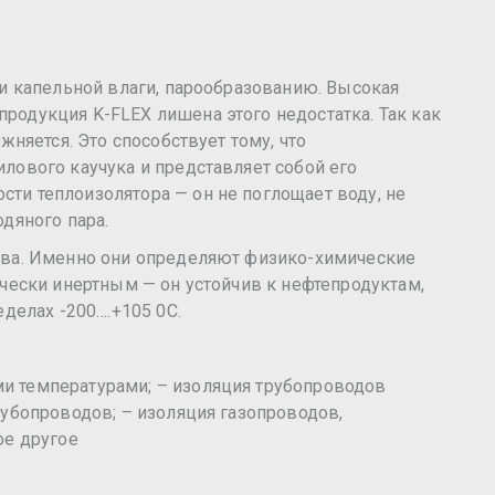
и капельной влаги, парообразованию. Высокая
одукция K-FLEX лишена этого недостатка. Так как
няется. Это способствует тому, что
лового каучука и представляет собой его
ти теплоизолятора — он не поглощает воду, не
дяного пара.
тва. Именно они определяют физико-химические
чески инертным — он устойчив к нефтепродуктам,
делах -200….+105 0С.
и температурами; – изоляция трубопроводов
убопроводов; – изоляция газопроводов,
ое другое