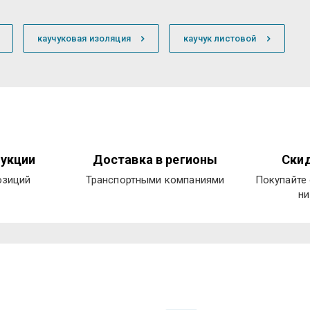
каучуковая изоляция
каучук листовой
укции
Доставка в регионы
Скид
озиций
Транспортными компаниями
Покупайте 
ни