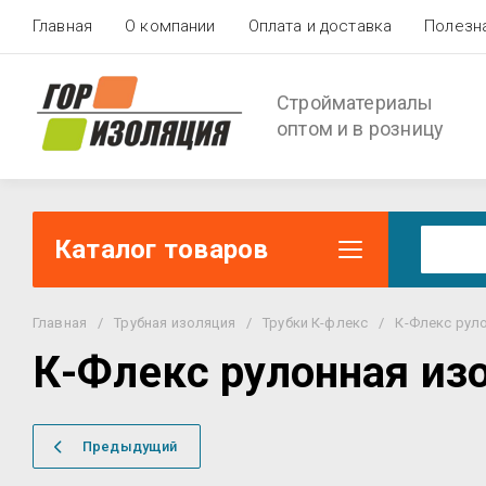
Главная
О компании
Оплата и доставка
Полезн
Стройматериалы
оптом и в розницу
Каталог товаров
Главная
/
Трубная изоляция
/
Трубки К-флекс
/
К-Флекс рул
К-Флекс рулонная из
Предыдущий