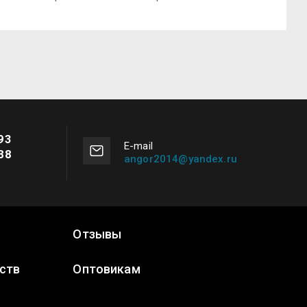
93
Е-mail
88
angor2014@yandex.ru
Отзывы
ств
Оптовикам