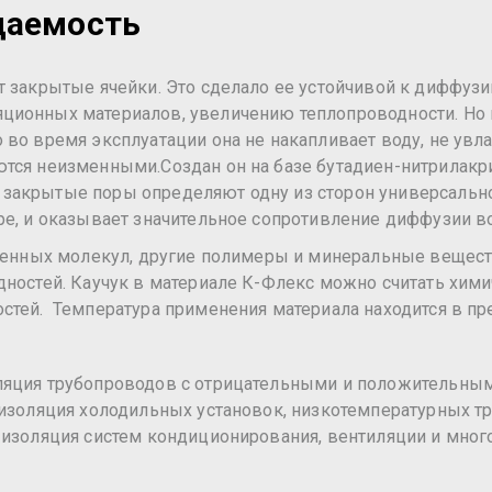
цаемость
т закрытые ячейки. Это сделало ее устойчивой к диффузи
ионных материалов, увеличению теплопроводности. Но пр
во время эксплуатации она не накапливает воду, не увлаж
тся неизменными.Создан он на базе бутадиен-нитрилакри
акрытые поры определяют одну из сторон универсальнос
ре, и оказывает значительное сопротивление диффузии во
рогенных молекул, другие полимеры и минеральные вещес
дностей. Каучук в материале К-Флекс можно считать хими
стей. Температура применения материала находится в пре
ляция трубопроводов с отрицательными и положительным
 изоляция холодильных установок, низкотемпературных тр
 изоляция систем кондиционирования, вентиляции и мног