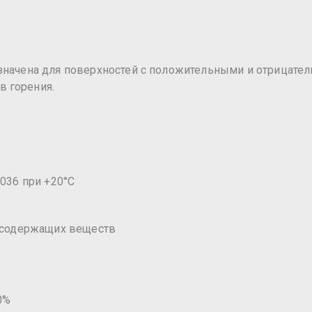
значена для поверхностей с положительными и отрицате
 горения.
,036 при +20°С
росодержащих веществ
0%