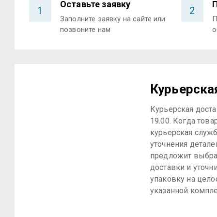
Оставьте заявку
1
2
Заполните заявку на сайте или
П
позвоните нам
о
Курьерска
Курьерская достав
19.00. Когда това
курьерская служб
уточнения детале
предложит выбра
доставки и уточн
упаковку на цело
указанной компле