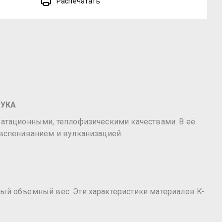
Распечатать
ЧУКА
уатационными, теплофизическими качествами. В её
 вспениванием и вулканизацией.
ный объемный вес. Эти характеристики материалов K-