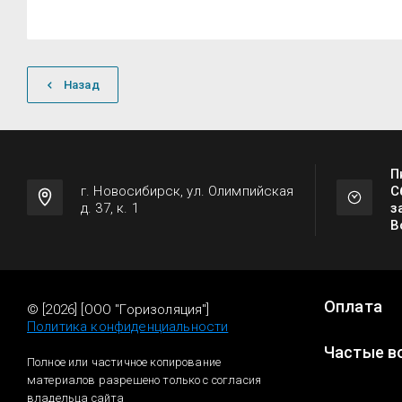
Назад
П
г. Новосибирск, ул. Олимпийская
С
д. 37, к. 1
з
В
Оплата
© [2026] [ООО "Горизоляция"]
Политика конфиденциальности
Частые в
Полное или частичное копирование
материалов разрешено только с согласия
владельца сайта