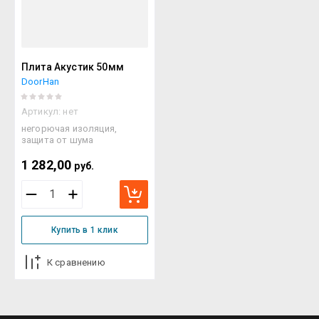
Плита Акустик 50мм
DoorHan
Артикул:
нет
негорючая изоляция,
защита от шума
1 282,00
руб.
Купить в 1 клик
К сравнению