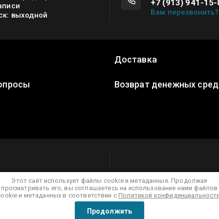
+7 (913) 941-15-
аписи
Вам перезвонить?
ск: выходной
Доставка
опросы
Возврат денежных сред
Этот сайт использует файлы cookie и метаданные. Продолжая
просматривать его, вы соглашаетесь на использование нами файлов
cookie и метаданных в соответствии с
Политикой конфиденциальност
Продолжить
Сравнение
Корзина
0
0