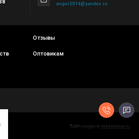
88
angor2014@yandex.ru
Отзывы
ств
Оптовикам
и
.
Сайт создан в:
megagroup.ru