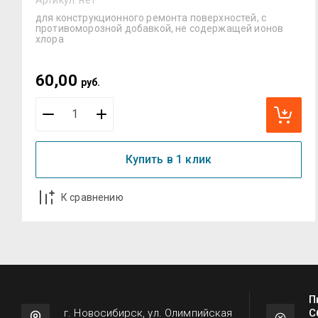
для конструкционного ремонта поверхностей, с
противоморозной добавкой, не содержащей ионов
хлора
60,00
руб.
Купить в 1 клик
К сравнению
П
г. Новосибирск, ул. Олимпийская
С