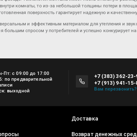
а внутри комнаты, то из-за небольшой толщины потери в пло
дготовленная поверхность гарантирует надежную и качествен
иверсальным и эффективным материалом для утепления и звук
ся большим спросом у потребителей и успешно конкурирует н
н-Пт: с 09:00 до 17:00
+7 (383) 362-23-
б: по предварительной
+7 (913) 941-15-
аписи
Вам перезвонить?
ск: выходной
Доставка
опросы
Возврат денежных сред