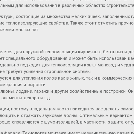
льным для использования в различных областях строительства
ктуры, состоящие из множества мелких ячеек, заполненных га
е теплоизолирующие свойства. Также стоит отметить прочнос
яжении многих лет.
няется для наружной теплоизоляции кирпичных, бетонных и д
бует специального оборудования и может быть использован ка
идеально подходит для теплоизоляции крыш, мансард и черда
не требует усиления стропильной системы.
уется для утепления полов как в жилых, так и в коммерчески
омерзания и сырости.
лконы, лоджии, гаражи и другие хозяйственные постройки. О
 элементы декора и т.д.
ции, поэтому владельцам часто приходится все делать самос
ощать и отражать звуковые волны. Оптимальным вариантом у
рошо справляются с шумоизоляцией, в частности, защита от у
а фасаде. Технология монтажа имеет незначительную разницу,