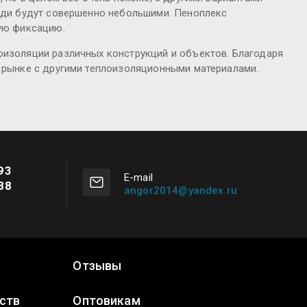
щади будут совершенно небольшими. Пеноплекс
ную фиксацию.
оизоляции различных конструкций и объектов. Благодаря
а рынке с другими теплоизоляционными материалами.
93
Е-mail
88
angor2014@yandex.ru
Отзывы
ств
Оптовикам