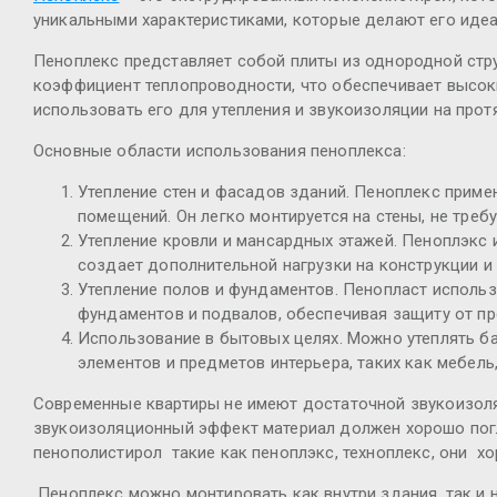
уникальными характеристиками, которые делают его идеа
Пеноплекс представляет собой плиты из однородной стру
коэффициент теплопроводности, что обеспечивает высоки
использовать его для утепления и звукоизоляции на прот
Основные области использования пеноплекса:
Утепление стен и фасадов зданий. Пеноплекс приме
помещений. Он легко монтируется на стены, не тре
Утепление кровли и мансардных этажей. Пеноплэкс 
создает дополнительной нагрузки на конструкции и 
Утепление полов и фундаментов. Пенопласт использ
фундаментов и подвалов, обеспечивая защиту от пр
Использование в бытовых целях. Можно утеплять ба
элементов и предметов интерьера, таких как мебель,
Современные квартиры не имеют достаточной звукоизоля
звукоизоляционный эффект материал должен хорошо погл
пенополистирол такие как пеноплэкс, техноплекс, они хо
Пеноплекс можно монтировать как внутри здания, так и н