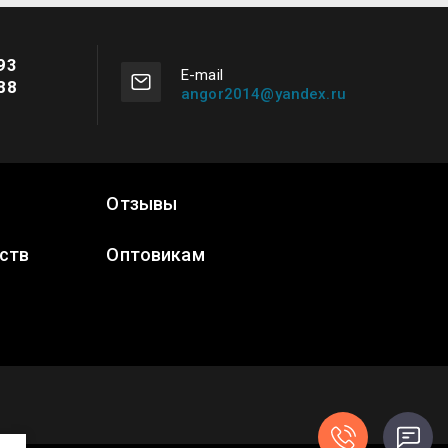
93
Е-mail
88
angor2014@yandex.ru
Отзывы
ств
Оптовикам